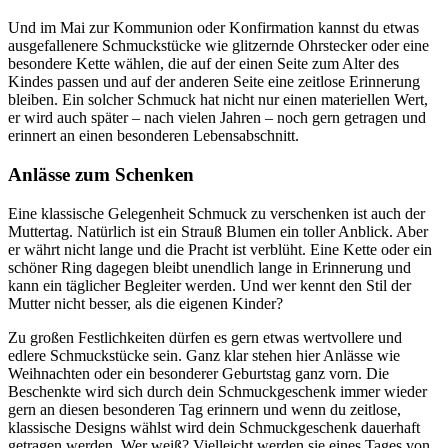
Und im Mai zur Kommunion oder Konfirmation kannst du etwas
ausgefallenere Schmuckstücke wie glitzernde Ohrstecker oder eine
besondere Kette wählen, die auf der einen Seite zum Alter des
Kindes passen und auf der anderen Seite eine zeitlose Erinnerung
bleiben. Ein solcher Schmuck hat nicht nur einen materiellen Wert,
er wird auch später – nach vielen Jahren – noch gern getragen und
erinnert an einen besonderen Lebensabschnitt.
Anlässe zum Schenken
Eine klassische Gelegenheit Schmuck zu verschenken ist auch der
Muttertag. Natürlich ist ein Strauß Blumen ein toller Anblick. Aber
er währt nicht lange und die Pracht ist verblüht. Eine Kette oder ein
schöner Ring dagegen bleibt unendlich lange in Erinnerung und
kann ein täglicher Begleiter werden. Und wer kennt den Stil der
Mutter nicht besser, als die eigenen Kinder?
Zu großen Festlichkeiten dürfen es gern etwas wertvollere und
edlere Schmuckstücke sein. Ganz klar stehen hier Anlässe wie
Weihnachten oder ein besonderer Geburtstag ganz vorn. Die
Beschenkte wird sich durch dein Schmuckgeschenk immer wieder
gern an diesen besonderen Tag erinnern und wenn du zeitlose,
klassische Designs wählst wird dein Schmuckgeschenk dauerhaft
getragen werden. Wer weiß? Vielleicht werden sie eines Tages von