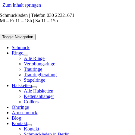
Zum Inhalt springen
Schmuckladen | Telefon 030 22321671
Mi – Fr 11 – 18h | Sa 11 – 15h
Toggle Navigation
Schmuck
Ringe
Alle Ringe
Verlobungsringe
Trauringe
Trauringberatung
Stapelringe
Halsketten
Alle Halsketten
Kettenanhänger
Colliers
Ohrringe
Armschmuck
Blog
Kontakt
Kontakt
Schmuckladen in Berlin