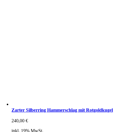
Zarter Silberring Hammerschlag mit Rotgoldkugel
240,00
€
inkl. 19% MwSt.