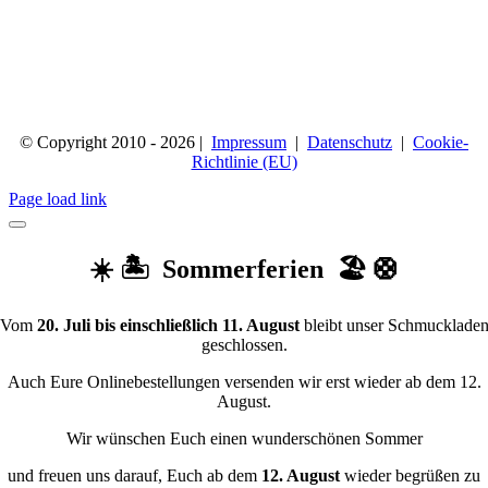
© Copyright 2010 - 2026 |
Impressum
|
Datenschutz
|
Cookie-
Richtlinie (EU)
Page load link
☀️ 🏝️ Sommerferien 🏖️ 🛟
Vom
20. Juli bis einschließlich 11. August
bleibt unser Schmucklade
geschlossen.
Auch Eure Onlinebestellungen versenden wir erst wieder ab dem 12.
August.
Wir wünschen Euch einen wunderschönen Sommer
und freuen uns darauf, Euch ab dem
12. August
wieder begrüßen zu