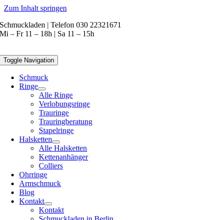
Zum Inhalt springen
Schmuckladen | Telefon 030 22321671
Mi – Fr 11 – 18h | Sa 11 – 15h
Toggle Navigation
Schmuck
Ringe
Alle Ringe
Verlobungsringe
Trauringe
Trauringberatung
Stapelringe
Halsketten
Alle Halsketten
Kettenanhänger
Colliers
Ohrringe
Armschmuck
Blog
Kontakt
Kontakt
Schmuckladen in Berlin