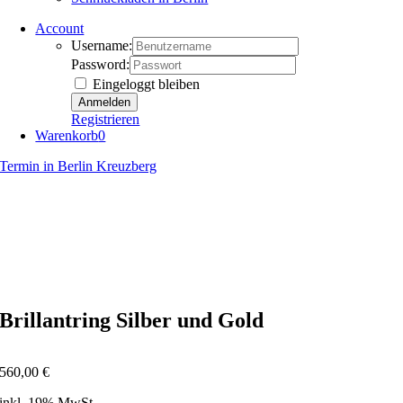
Account
Username:
Password:
Eingeloggt bleiben
Registrieren
Warenkorb
0
Termin in Berlin Kreuzberg
Brillantring Silber und Gold
560,00
€
inkl. 19% MwSt.