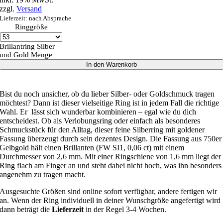
zzgl.
Versand
Lieferzeit: nach Absprache
Ringgröße
Brillantring Silber
und Gold Menge
In den Warenkorb
Bist du noch unsicher, ob du lieber Silber- oder Goldschmuck tragen
möchtest? Dann ist dieser vielseitige Ring ist in jedem Fall die richtige
Wahl. Er lässt sich wunderbar kombinieren – egal wie du dich
entscheidest. Ob als Verlobungsring oder einfach als besonderes
Schmuckstück für den Alltag, dieser feine Silberring mit goldener
Fassung überzeugt durch sein dezentes Design. Die Fassung aus 750er
Gelbgold hält einen Brillanten (FW SI1, 0,06 ct) mit einem
Durchmesser von 2,6 mm. Mit einer Ringschiene von 1,6 mm liegt der
Ring flach am Finger an und steht dabei nicht hoch, was ihn besonders
angenehm zu tragen macht.
Ausgesuchte Größen sind online sofort verfügbar, andere fertigen wir
an. Wenn der Ring individuell in deiner Wunschgröße angefertigt wird
dann beträgt die
Lieferzeit
in der Regel 3-4 Wochen.