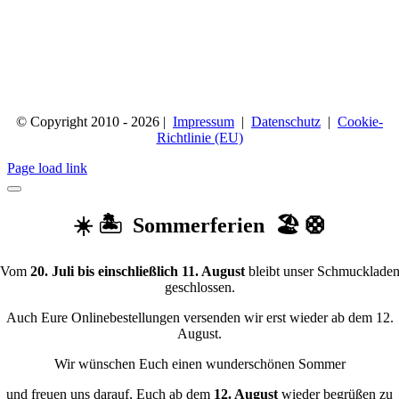
© Copyright 2010 - 2026 |
Impressum
|
Datenschutz
|
Cookie-
Richtlinie (EU)
Page load link
☀️ 🏝️ Sommerferien 🏖️ 🛟
Vom
20. Juli bis einschließlich 11. August
bleibt unser Schmucklade
geschlossen.
Auch Eure Onlinebestellungen versenden wir erst wieder ab dem 12.
August.
Wir wünschen Euch einen wunderschönen Sommer
und freuen uns darauf, Euch ab dem
12. August
wieder begrüßen zu