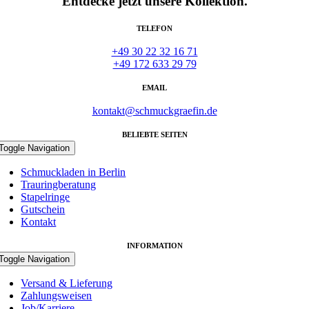
Entdecke jetzt unsere Kollektion.
TELEFON
+49 30 22 32 16 71
+49 172 633 29 79
EMAIL
kontakt@schmuckgraefin.de
BELIEBTE SEITEN
Toggle Navigation
Schmuckladen in Berlin
Trauringberatung
Stapelringe
Gutschein
Kontakt
INFORMATION
Toggle Navigation
Versand & Lieferung
Zahlungsweisen
Job/Karriere