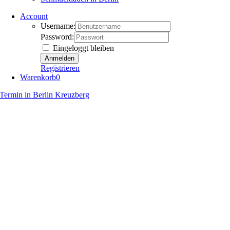
Account
Username:
Password:
Eingeloggt bleiben
Registrieren
Warenkorb
0
Termin in Berlin Kreuzberg