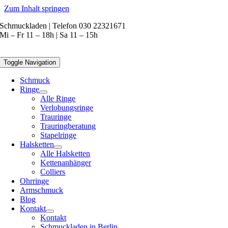
Zum Inhalt springen
Schmuckladen | Telefon 030 22321671
Mi – Fr 11 – 18h | Sa 11 – 15h
Toggle Navigation
Schmuck
Ringe
Alle Ringe
Verlobungsringe
Trauringe
Trauringberatung
Stapelringe
Halsketten
Alle Halsketten
Kettenanhänger
Colliers
Ohrringe
Armschmuck
Blog
Kontakt
Kontakt
Schmuckladen in Berlin