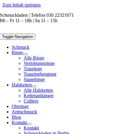
Zum Inhalt springen
Schmuckladen | Telefon 030 22321671
Mi – Fr 11 – 18h | Sa 11 – 15h
Toggle Navigation
Schmuck
Ringe
Alle Ringe
Verlobungsringe
Trauringe
Trauringberatung
Stapelringe
Halsketten
Alle Halsketten
Kettenanhänger
Colliers
Ohrringe
Armschmuck
Blog
Kontakt
Kontakt
Schmuckladen in Berlin