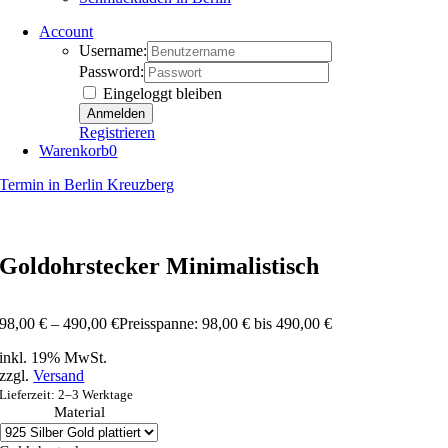
Account
Username:
Password:
Eingeloggt bleiben
Registrieren
Warenkorb
0
Termin in Berlin Kreuzberg
Goldohrstecker Minimalistisch
98,00
€
–
490,00
€
Preisspanne: 98,00 € bis 490,00 €
inkl. 19% MwSt.
zzgl.
Versand
Lieferzeit: 2–3 Werktage
Material