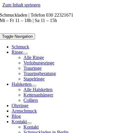
Zum Inhalt springen
Schmuckladen | Telefon 030 22321671
Mi – Fr 11 – 18h | Sa 11 – 15h
Toggle Navigation
Schmuck
Ringe
Alle Ringe
Verlobungsringe
Trauringe
Trauringberatung
Stapelringe
Halsketten
Alle Halsketten
Kettenanhänger
Colliers
Ohrringe
Armschmuck
Blog
Kontakt
Kontakt
Schmuckladen in Berlin