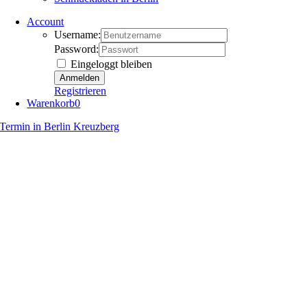
Account
Username:
Password:
Eingeloggt bleiben
Registrieren
Warenkorb
0
Termin in Berlin Kreuzberg