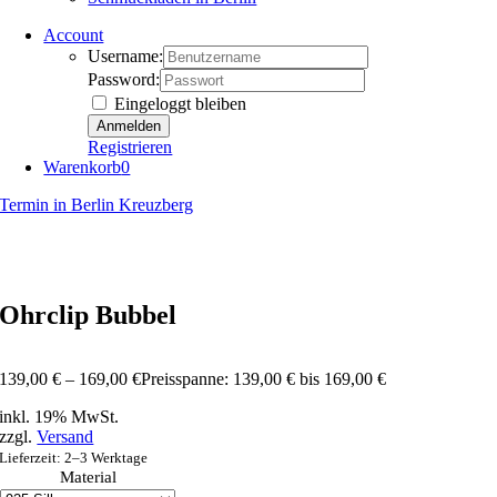
Account
Username:
Password:
Eingeloggt bleiben
Registrieren
Warenkorb
0
Termin in Berlin Kreuzberg
Ohrclip Bubbel
139,00
€
–
169,00
€
Preisspanne: 139,00 € bis 169,00 €
inkl. 19% MwSt.
zzgl.
Versand
Lieferzeit: 2–3 Werktage
Material