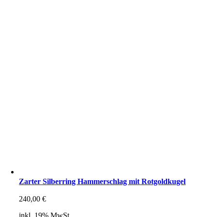
Zarter Silberring Hammerschlag mit Rotgoldkugel
240,00
€
inkl. 19% MwSt.