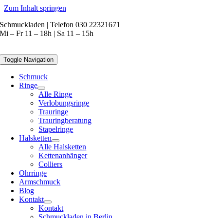
Zum Inhalt springen
Schmuckladen | Telefon 030 22321671
Mi – Fr 11 – 18h | Sa 11 – 15h
Toggle Navigation
Schmuck
Ringe
Alle Ringe
Verlobungsringe
Trauringe
Trauringberatung
Stapelringe
Halsketten
Alle Halsketten
Kettenanhänger
Colliers
Ohrringe
Armschmuck
Blog
Kontakt
Kontakt
Schmuckladen in Berlin