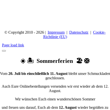
© Copyright 2010 - 2026 |
Impressum
|
Datenschutz
|
Cookie-
Richtlinie (EU)
Page load link
☀️ 🏝️ Sommerferien 🏖️ 🛟
Vom
20. Juli bis einschließlich 11. August
bleibt unser Schmucklade
geschlossen.
Auch Eure Onlinebestellungen versenden wir erst wieder ab dem 12.
August.
Wir wünschen Euch einen wunderschönen Sommer
und freuen uns darauf, Euch ab dem
12. August
wieder begrüßen zu