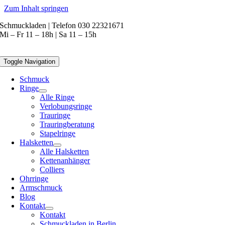
Zum Inhalt springen
Schmuckladen | Telefon 030 22321671
Mi – Fr 11 – 18h | Sa 11 – 15h
Toggle Navigation
Schmuck
Ringe
Alle Ringe
Verlobungsringe
Trauringe
Trauringberatung
Stapelringe
Halsketten
Alle Halsketten
Kettenanhänger
Colliers
Ohrringe
Armschmuck
Blog
Kontakt
Kontakt
Schmuckladen in Berlin