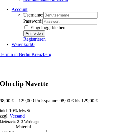
Account
Username:
Password:
Eingeloggt bleiben
Registrieren
Warenkorb
0
Termin in Berlin Kreuzberg
Ohrclip Navette
98,00
€
–
129,00
€
Preisspanne: 98,00 € bis 129,00 €
inkl. 19% MwSt.
zzgl.
Versand
Lieferzeit: 2–3 Werktage
Material