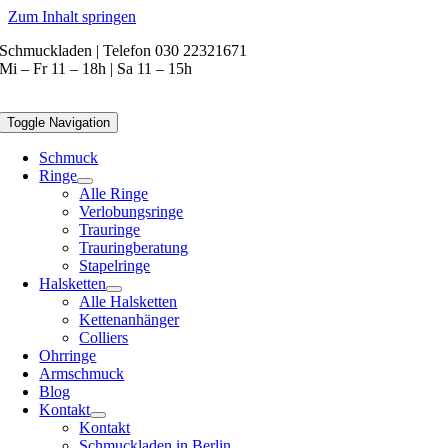
Zum Inhalt springen
Schmuckladen | Telefon 030 22321671
Mi – Fr 11 – 18h | Sa 11 – 15h
Toggle Navigation
Schmuck
Ringe
Alle Ringe
Verlobungsringe
Trauringe
Trauringberatung
Stapelringe
Halsketten
Alle Halsketten
Kettenanhänger
Colliers
Ohrringe
Armschmuck
Blog
Kontakt
Kontakt
Schmuckladen in Berlin