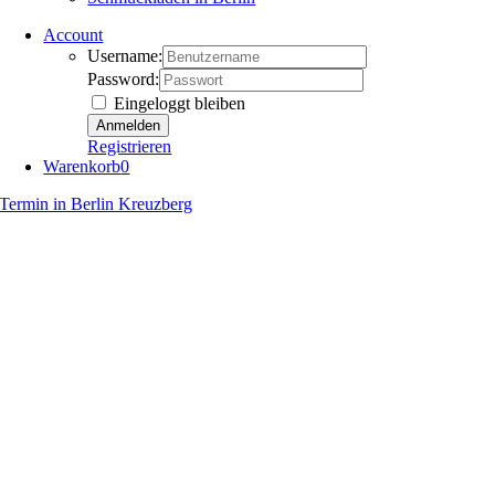
Account
Username:
Password:
Eingeloggt bleiben
Registrieren
Warenkorb
0
Termin in Berlin Kreuzberg