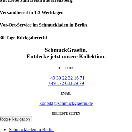
Mit Liebe zum Detail aus Kreuzberg
Versandbereit in 1-3 Werktagen
Vor-Ort-Service im Schmuckladen in Berlin
30 Tage Rückgaberecht
SchmuckGraefin.
Entdecke jetzt unsere Kollektion.
TELEFON
+49 30 22 32 16 71
+49 172 633 29 79
EMAIL
kontakt@schmuckgraefin.de
BELIEBTE SEITEN
Toggle Navigation
Schmuckladen in Berlin