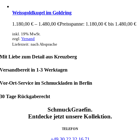
Weissgoldkugel im Goldring
1.180,00
€
–
1.480,00
€
Preisspanne: 1.180,00 € bis 1.480,00 €
inkl. 19% MwSt.
zzgl.
Versand
Lieferzeit: nach Absprache
Mit Liebe zum Detail aus Kreuzberg
Versandbereit in 1-3 Werktagen
Vor-Ort-Service im Schmuckladen in Berlin
30 Tage Rückgaberecht
SchmuckGraefin.
Entdecke jetzt unsere Kollektion.
TELEFON
+49 30 22 32 16 71