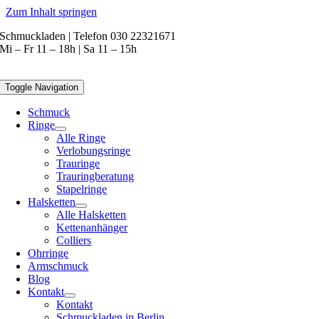
Zum Inhalt springen
Schmuckladen | Telefon 030 22321671
Mi – Fr 11 – 18h | Sa 11 – 15h
Toggle Navigation
Schmuck
Ringe
Alle Ringe
Verlobungsringe
Trauringe
Trauringberatung
Stapelringe
Halsketten
Alle Halsketten
Kettenanhänger
Colliers
Ohrringe
Armschmuck
Blog
Kontakt
Kontakt
Schmuckladen in Berlin