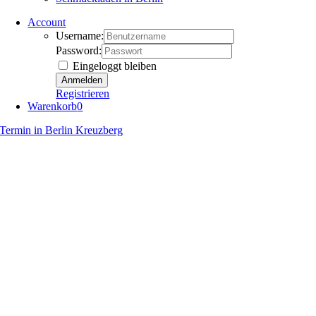
Account
Username:
Password:
Eingeloggt bleiben
Registrieren
Warenkorb
0
Termin in Berlin Kreuzberg