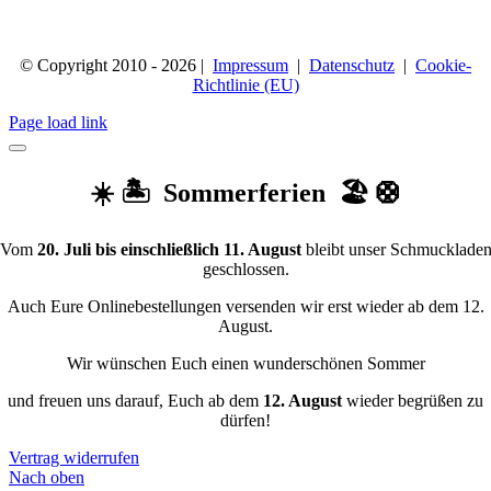
© Copyright 2010 - 2026 |
Impressum
|
Datenschutz
|
Cookie-
Richtlinie (EU)
Page load link
☀️ 🏝️ Sommerferien 🏖️ 🛟
Vom
20. Juli bis einschließlich 11. August
bleibt unser Schmucklade
geschlossen.
Auch Eure Onlinebestellungen versenden wir erst wieder ab dem 12.
August.
Wir wünschen Euch einen wunderschönen Sommer
und freuen uns darauf, Euch ab dem
12. August
wieder begrüßen zu
dürfen!
Vertrag widerrufen
Nach oben