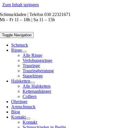
Zum Inhalt springen
Schmuckladen | Telefon 030 22321671
Mi – Fr 11 – 18h | Sa 11 – 15h
Toggle Navigation
Schmuck
Ringe
Alle Ringe
Verlobungsringe
Trauringe
Trauringberatung
Stapelringe
Halsketten
Alle Halsketten
Kettenanhänger
Colliers
Ohrringe
Armschmuck
Blog
Kontakt
Kontakt
Schmuckladen in Berlin