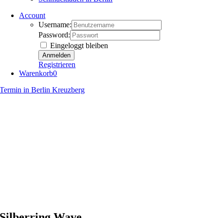
Account
Username:
Password:
Eingeloggt bleiben
Registrieren
Warenkorb
0
Termin in Berlin Kreuzberg
Silberring Wave