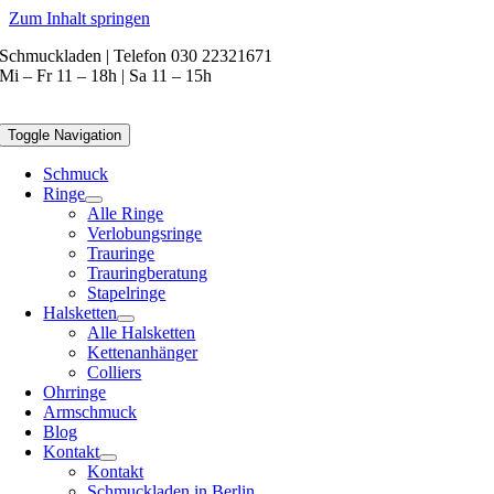
Zum Inhalt springen
Schmuckladen | Telefon 030 22321671
Mi – Fr 11 – 18h | Sa 11 – 15h
Toggle Navigation
Schmuck
Ringe
Alle Ringe
Verlobungsringe
Trauringe
Trauringberatung
Stapelringe
Halsketten
Alle Halsketten
Kettenanhänger
Colliers
Ohrringe
Armschmuck
Blog
Kontakt
Kontakt
Schmuckladen in Berlin