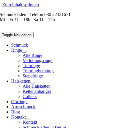
Zum Inhalt springen
Schmuckladen | Telefon 030 22321671
Mi – Fr 11 – 18h | Sa 11 – 15h
Toggle Navigation
Schmuck
Ringe
Alle Ringe
Verlobungsringe
Trauringe
Trauringberatung
Stapelringe
Halsketten
Alle Halsketten
Kettenanhänger
Colliers
Ohrringe
Armschmuck
Blog
Kontakt
Kontakt
Schmuckladen in Berlin