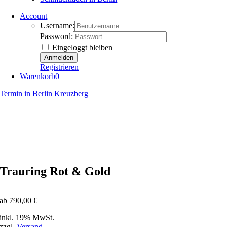
Account
Username:
Password:
Eingeloggt bleiben
Registrieren
Warenkorb
0
Termin in Berlin Kreuzberg
Trauring Rot & Gold
ab
790,00
€
inkl. 19% MwSt.
zzgl.
Versand