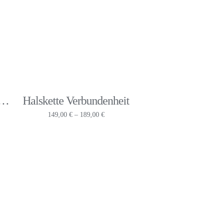
cker Kleines Krickelkrakel
Halskette Verbundenheit
panne:
Preisspanne:
149,00
€
–
189,00
€
 €
149,00 €
bis
0 €
189,00 €