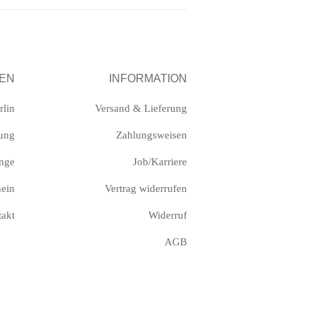
TEN
INFORMATION
rlin
Versand & Lieferung
tung
Zahlungsweisen
inge
Job/Karriere
hein
Vertrag widerrufen
akt
Widerruf
AGB