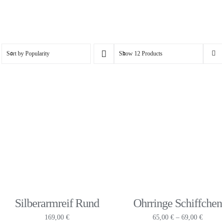
Sort by
Popularity
Show
12 Products
Silberarmreif Rund
Ohrringe Schiffche
Preiss
169,00
€
65,00
€
–
69,00
€