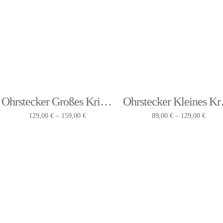
Ohrstecker Großes Krickelkrakel
Ohrste
Preisspanne:
Preiss
129,00
€
–
159,00
€
89,00
€
–
129,00
€
129,00 €
89,00
bis
bis
159,00 €
129,0