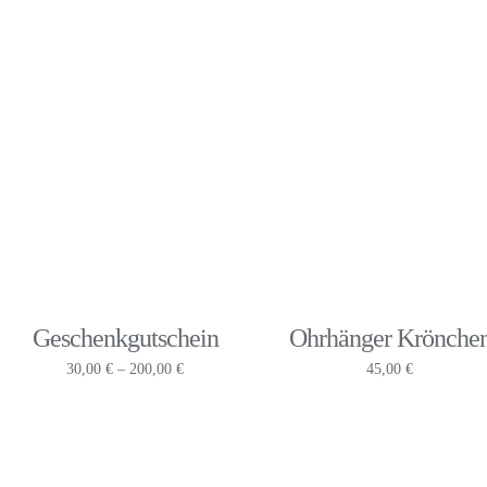
65,00 
bis
69,00 
Geschenkgutschein
Ohrhänger Krönche
Preisspanne:
30,00
€
–
200,00
€
45,00
€
30,00 €
bis
200,00 €