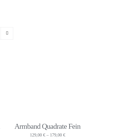
n
Armband Quadrate Fein
panne:
Preisspanne:
129,00
€
–
179,00
€