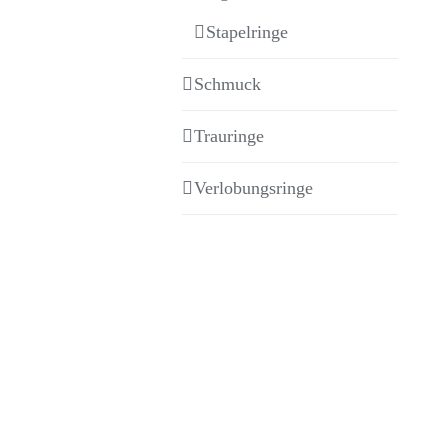
Stapelringe
Schmuck
Trauringe
Verlobungsringe