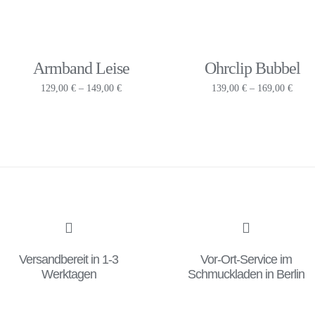
Armband Leise
Ohrclip Bubbel
Preisspanne:
Preis
129,00
€
–
149,00
€
139,00
€
–
169,00
€
129,00 €
139,0
bis
bis
149,00 €
169,0
Versandbereit in 1-3
Vor-Ort-Service im
Werktagen
Schmuckladen in Berlin