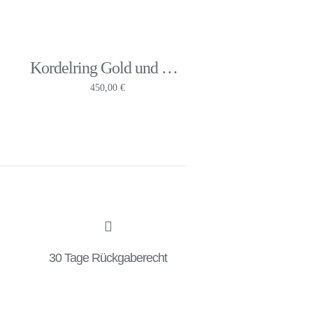
Kordelring Gold und Weit Gedreht
spanne:
450,00
€
0 €
0 €
30 Tage Rückgaberecht