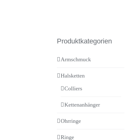
Produktkategorien
Armschmuck
Halsketten
Colliers
Kettenanhänger
Ohrringe
Ringe