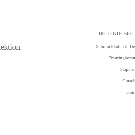
BELIEBTE SEI
lektion.
Schmuckladen in Be
Trauringbera
Stapelr
Gutsc
Kont