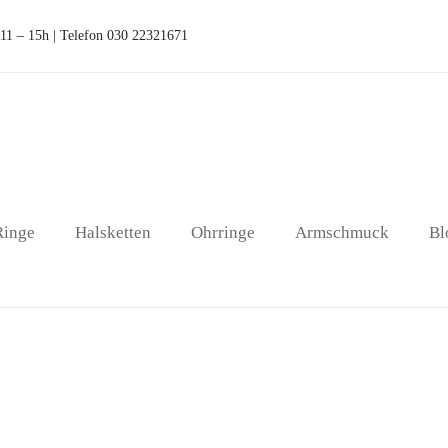
 11 – 15h | Telefon 030 22321671
Ringe
Halsketten
Ohrringe
Armschmuck
Bl