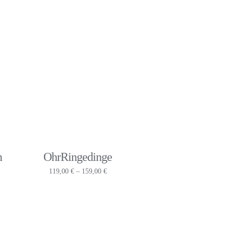
€
129,00 €
bis
€
179,00 €
n
OhrRingedinge
Preisspanne:
119,00
€
–
159,00
€
119,00 €
bis
159,00 €